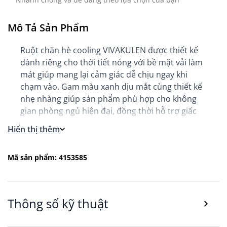
Mô Tả Sản Phẩm
Ruột chăn hè cooling VIVAKULEN được thiết kế
dành riêng cho thời tiết nóng với bề mặt vải làm
mát giúp mang lại cảm giác dễ chịu ngay khi
chạm vào. Gam màu xanh dịu mắt cùng thiết kế
nhẹ nhàng giúp sản phẩm phù hợp cho không
gian phòng ngủ hiện đại, đồng thời hỗ trợ giấc
ngủ thoải mái hơn trong mùa hè.
Hiển thị thêm
Thiết kế ruột chăn hè cooling nhẹ thoáng, tối
ưu cho mùa nóng
Mã sản phẩm: 4153585
Sản phẩm sử dụng chất liệu vải cooling gồm 85%
polyamide và 15% polyethylene giúp tạo cảm
giác mát mẻ trong quá trình sử dụng.
Phần ruột chăn kết hợp 70% sợi polyester rỗng
Thông số kỹ thuật
xoắn xử lý silicon cùng 30% sợi Cell Solution®
CLIMA giúp chăn nhẹ, thoáng và dễ chịu hơn khi