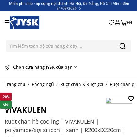
Miễn phí ship - áp dụng nội thành Hà Nội, Đà Nẵng, Hồ Chí Minh đến
31/08/2026
Bỏ qua nội dung
Miễn phí ship - áp dụng nội thành Hà Nội, Đà Nẵng, Hồ Chí Minh đến
31/08/2026
EN
Chọn cửa hàng JYSK của bạn
Trang chủ
/
Phòng ngủ
/
Ruột chăn & Ruột gối
/
Ruột chăn po
-20%
Mới
VIVAKULEN
Ruột chăn hè cooling | VIVAKULEN |
polyamide/sợi silicon | xanh | R200xD220cm |