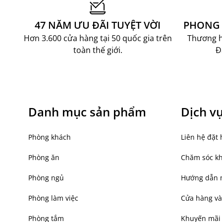
An toàn hơn so với nến truyền thống, không có lử
Không tạo khói hoặc mùi cháy
47 NĂM ƯU ĐÃI TUYỆT VỜI
PHONG 
Dễ dàng bật/tắt và thay pin khi cần
Hơn 3.600 cửa hàng tại 50 quốc gia trên
Thương hi
toàn thế giới.
Đ
Danh mục sản phẩm
Dịch v
Phòng khách
Liên hệ đặt 
Phòng ăn
Chăm sóc k
Phòng ngủ
Hướng dẫn 
Phòng làm việc
Cửa hàng và
Phụ kiện decor an toàn và tiện dụng cho không
Phòng tắm
Khuyến mãi