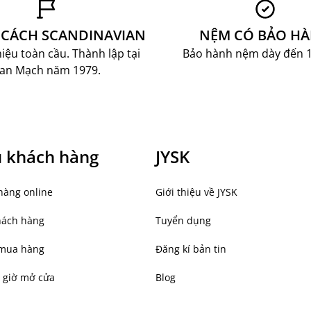
a thật
CÁCH SCANDINAVIAN
NỆM CÓ BẢO H
ệu toàn cầu. Thành lập tại
Bảo hành nệm dày đến 
an Mạch năm 1979.
ụ khách hàng
JYSK
hàng online
Giới thiệu về JYSK
hách hàng
Tuyển dụng
mua hàng
Đăng kí bản tin
 giờ mở cửa
Blog
 gian sống