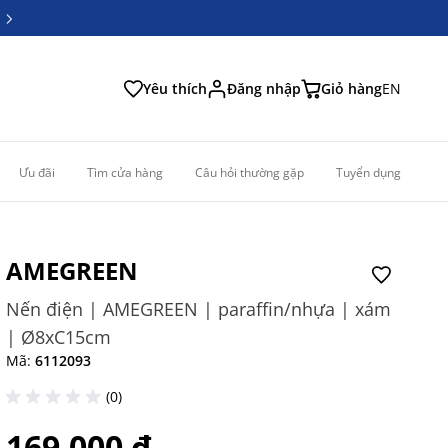
6
6
Yêu thích
Đăng nhập
Giỏ hàng
EN
Ưu đãi
Tìm cửa hàng
Câu hỏi thường gặp
Tuyển dụng
AMEGREEN
Nến điện | AMEGREEN | paraffin/nhựa | xám
| Ø8xC15cm
Mã:
6112093
(0)
169.000 ₫