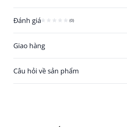
Đánh giá
(0)
Giao hàng
Câu hỏi về sản phẩm
Chất liệu paraffin và nhựa bền đẹp, an toàn k
Sản phẩm được làm từ paraffin kết hợp với nhựa,
bảo độ bền và an toàn khi sử dụng lâu dài. Nến s
gây nhỏ sáp, giúp bạn yên tâm khi sử dụng trong 
Lợi ích khi sử dụng:
Tạo ánh sáng ấm áp, mang lại cảm giác thư giãn v