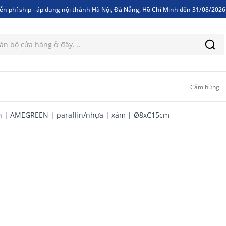
ễn phí ship - áp dụng nội thành Hà Nội, Đà Nẵng, Hồ Chí Minh đến 31/08/202
ễn phí ship - áp dụng nội thành Hà Nội, Đà Nẵng, Hồ Chí Minh đến 31/08/202
Cảm hứng
n | AMEGREEN | paraffin/nhựa | xám | Ø8xC15cm