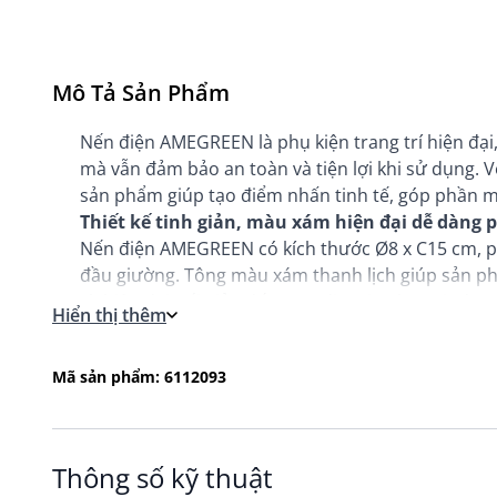
Mô Tả Sản Phẩm
Nến điện AMEGREEN là phụ kiện trang trí hiện đạ
mà vẫn đảm bảo an toàn và tiện lợi khi sử dụng. V
sản phẩm giúp tạo điểm nhấn tinh tế, góp phần m
Thiết kế tinh giản, màu xám hiện đại dễ dàng 
Nến điện AMEGREEN có kích thước Ø8 x C15 cm, ph
đầu giường. Tông màu xám thanh lịch giúp sản ph
từ hiện đại, tối giản đến Scandinavian hoặc industr
Hiển thị thêm
Ưu điểm nổi bật của thiết kế:
Kiểu dáng nến trụ cổ điển, mang lại vẻ đẹp tinh tế
Mã sản phẩm: 6112093
Màu xám trung tính, dễ dàng phối hợp với nhiều 
Kích thước cân đối, phù hợp trang trí ở nhiều vị trí
Có thể sử dụng riêng lẻ hoặc kết hợp nhiều nến đ
Thông số kỹ thuật