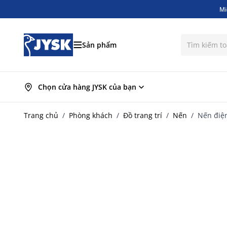
Mi
Mi
Bỏ qua nội dung
Sản phẩm
Chọn cửa hàng JYSK của bạn
Trang chủ
/
Phòng khách
/
Đồ trang trí
/
Nến
/
Nến điệ