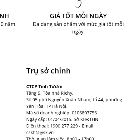
ÀNH
GIÁ TỐT MỖI NGÀY
10 năm.
Đa dạng sản phẩm với mức giá tốt mỗi
ngày.
Trụ sở chính
CTCP Tinh Tươm
Tầng 5, Tòa nhà Richy,
Số 05 phố Nguyễn Xuân Nham, tổ 44, phường
Yên Hòa, TP Hà Nội.
Mã số doanh nghiệp: 0106807756
Ngày cấp: 01/04/2015, Sở KHĐTHN
Điện thoại:
1900 277 229
- Email:
cskh@jysk.vn
Thời gian làm việc: 8h00 - 17h00