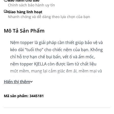
Bảo hành chu đáo
Chính sách bảo hành uy tín
Giao hàng linh hoạt
Nhanh chóng và dễ dàng theo lựa chọn của bạn
Mô Tả Sản Phẩm
Nệm topper là giải pháp cần thiết giúp bảo vệ và
kéo dài “tuổi thọ” cho chiếc nệm của bạn. Không
chỉ hỗ trợ hạn chế bụi bẩn, vết ố và ẩm mốc,
nệm topper KJELLA còn được làm từ chất liệu
mút mềm, mang lại cảm giác êm ái, mềm mại và
dễ chịu trong suốt quá trình sử dụng. Với thiết
Hiển thị thêm
kế nhỏ gọn, sản phẩm có thể dễ dàng xếp gọn
khi không sử dụng, giúp tiết kiệm diện tích và
Mã sản phẩm: 3445181
thuận tiện cho việc bảo quản.