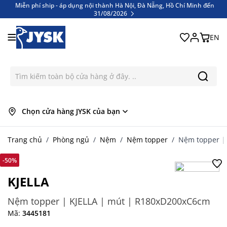
Miễn phí ship - áp dụng nội thành Hà Nội, Đà Nẵng, Hồ Chí Minh đến
31/08/2026
Bỏ qua nội dung
Miễn phí ship - áp dụng nội thành Hà Nội, Đà Nẵng, Hồ Chí Minh đến
31/08/2026
EN
Chọn cửa hàng JYSK của bạn
Trang chủ
/
Phòng ngủ
/
Nệm
/
Nệm topper
/
Nệm topper |
-50%
KJELLA
Nệm topper | KJELLA | mút | R180xD200xC6cm
Mã:
3445181