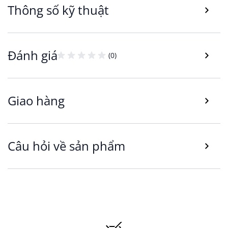
Thông số kỹ thuật
Đánh giá
(0)
Giao hàng
Bảo vệ nệm luôn sạch sẽ và bền lâu
Nệm topper KJELLA DREAMZONE đóng vai trò
Câu hỏi về sản phẩm
như một lớp bảo vệ hiệu quả, giúp hạn chế các
tác động như đổ nước, vết bẩn, bụi và độ ẩm
tích tụ theo thời gian. Nhờ đó, bề mặt nệm luôn
được giữ sạch sẽ, góp phần nâng cao độ bền và
tạo môi trường nghỉ ngơi vệ sinh, an toàn hơn
cho sức khỏe.