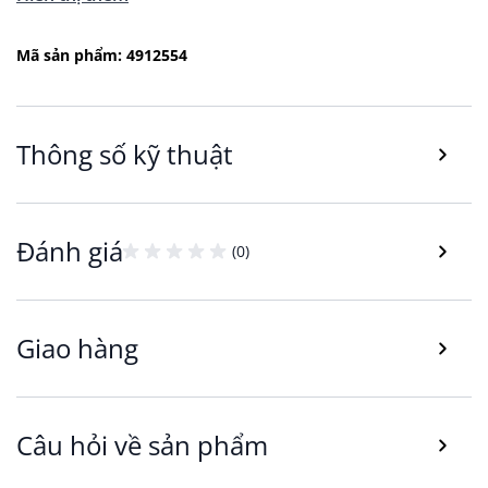
Thiết kế tinh tế và bền đẹp
Khung ảnh TORD được làm từ chất liệu MDF, bề
Mã sản phẩm: 4912554
mặt phủ gỗ dán (wood veneer) mang đến vẻ đẹp
hiện đại và dễ dàng phối hợp với nhiều phong
cách nội thất khác nhau. Thiết kế khung hình
Thông số kỹ thuật
chữ nhật phù hợp để trang trí trong nhiều
không gian sống.
Mặt trước sản phẩm sử dụng tấm nhựa nhẹ
Đánh giá
(0)
trong suốt thay cho kính thông thường, giúp
giảm trọng lượng tổng thể của khung ảnh và hạn
chế rơi vỡ trong quá trình sử dụng hoặc di
Giao hàng
chuyển. Thiết kế này phù hợp hơn với gia đình có
trẻ nhỏ, đồng thời giúp việc treo tường trở nên
an toàn và tiện lợi hơn.
Bên trong khung là tranh in trên giấy với họa tiết
Câu hỏi về sản phẩm
nghệ thuật tối giản, mang đến điểm nhấn nhẹ