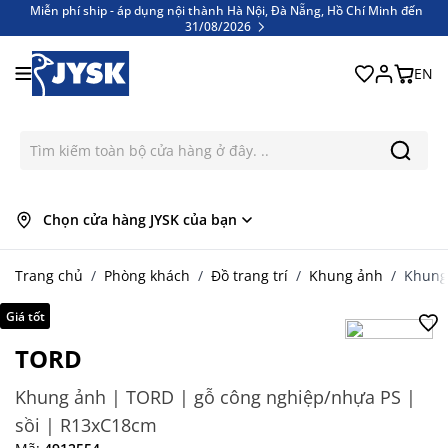
Miễn phí ship - áp dụng nội thành Hà Nội, Đà Nẵng, Hồ Chí Minh đến
31/08/2026
Bỏ qua nội dung
Miễn phí ship - áp dụng nội thành Hà Nội, Đà Nẵng, Hồ Chí Minh đến
31/08/2026
EN
Chọn cửa hàng JYSK của bạn
Trang chủ
/
Phòng khách
/
Đồ trang trí
/
Khung ảnh
/
Khung
Giá tốt
TORD
Khung ảnh | TORD | gỗ công nghiệp/nhựa PS |
sồi | R13xC18cm