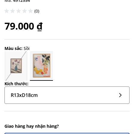
Mã:
4912554
(0)
79.000 ₫
Màu sắc:
Sồi
Kích thước:
R13xD18cm
Giao hàng hay nhận hàng?