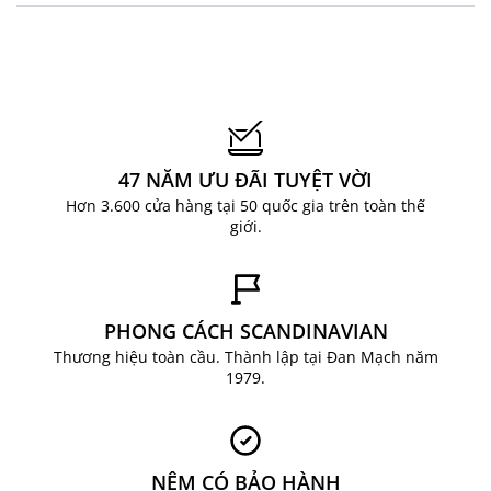
nhàng và hiện đại cho không gian sống.
47 NĂM ƯU ĐÃI TUYỆT VỜI
Hơn 3.600 cửa hàng tại 50 quốc gia trên toàn thế
giới.
Dễ dàng sử dụng và trang trí
PHONG CÁCH SCANDINAVIAN
Mặt sau khung được thiết kế với các chốt thép
Thương hiệu toàn cầu. Thành lập tại Đan Mạch năm
1979.
nhỏ tiện lợi, giúp cố định tranh và dễ dàng tháo
mở khi cần thay đổi hình ảnh bên trong. Sản
phẩm cũng được tích hợp móc treo, cho phép
linh hoạt bố trí theo nhu cầu sử dụng và không
NỆM CÓ BẢO HÀNH