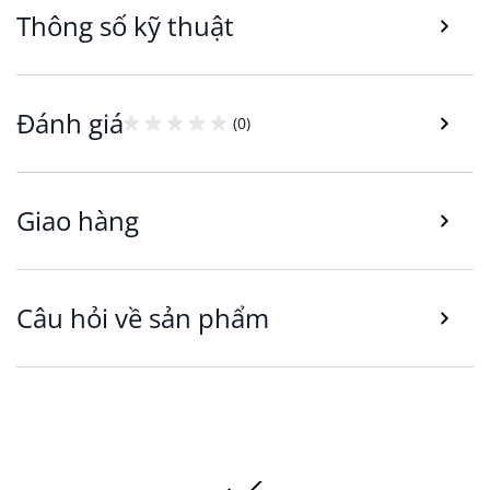
Thông số kỹ thuật
Đánh giá
(0)
Với thiết kế tối giản, hiện đại đặc trưng theo
phong cách Bắc Âu (Scandinavian), khung ảnh
Giao hàng
KARL không chỉ lưu trữ hình ảnh mà còn giúp
trang trí không gian sống thêm sinh động.
Khung ảnh ngoài công năng lưu trữ ảnh thì còn
Câu hỏi về sản phẩm
có tác dụng trang trí, giúp bạn décor không gian
sống thêm sinh động.
Với kích thước 30x40cm và chất liệu MDF bền
đẹp, sản phẩm vừa có thể dùng làm khung ảnh
để bàn vừa dễ dàng kết hợp với sản phẩm khác
làm bộ ảnh treo tường độc đáo.