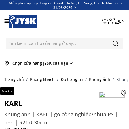
Miễn phí ship - áp dụng nội thành Hà Nội, Đà Nẵng, Hồ Chí Minh đến
31/08/2026
Bỏ qua nội dung
Miễn phí ship - áp dụng nội thành Hà Nội, Đà Nẵng, Hồ Chí Minh đến
31/08/2026
EN
Chọn cửa hàng JYSK của bạn
Trang chủ
/
Phòng khách
/
Đồ trang trí
/
Khung ảnh
/
Khung
Giá tốt
KARL
Khung ảnh | KARL | gỗ công nghiệp/nhựa PS |
đen | R21xC30cm