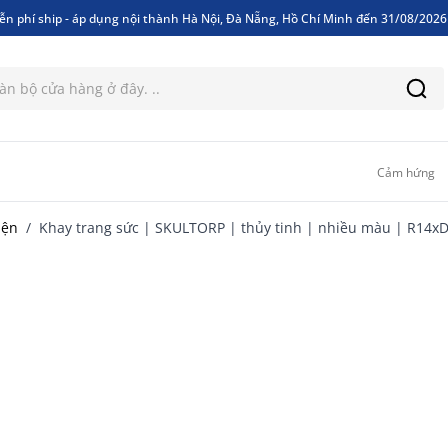
ễn phí ship - áp dụng nội thành Hà Nội, Đà Nẵng, Hồ Chí Minh đến 31/08/202
ễn phí ship - áp dụng nội thành Hà Nội, Đà Nẵng, Hồ Chí Minh đến 31/08/202
Cảm hứng
iện
/
Khay trang sức | SKULTORP | thủy tinh | nhiều màu | R14x