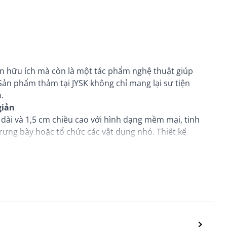
ện hữu ích mà còn là một tác phẩm nghệ thuật giúp
Sản phẩm thảm tại JYSK không chỉ mang lại sự tiện
.
giản
 dài và 1,5 cm chiều cao với hình dạng mềm mại, tinh
rưng bày hoặc tổ chức các vật dụng nhỏ. Thiết kế
n gu thẩm mỹ cao cho không gian của bạn.
 mẻ và sinh động cho mọi góc nhỏ trong nhà bạn.
y SKULTORP trở thành một điểm nhấn tuyệt đẹp cho