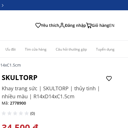
6
6
Yêu thích
Đăng nhập
Giỏ hàng
EN
Ưu đãi
Tìm cửa hàng
Câu hỏi thường gặp
Tuyển dụng
D14xC1.5cm
SKULTORP
Khay trang sức | SKULTORP | thủy tinh |
nhiều màu | R14xD14xC1.5cm
Mã:
2778900
(0)
34.500 ₫