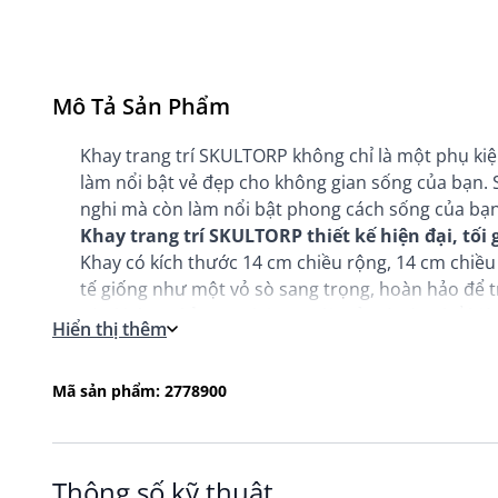
Mô Tả Sản Phẩm
Khay trang trí SKULTORP không chỉ là một phụ ki
làm nổi bật vẻ đẹp cho không gian sống của bạn. 
nghi mà còn làm nổi bật phong cách sống của bạn
Khay trang trí SKULTORP thiết kế hiện đại, tối 
Khay có kích thước 14 cm chiều rộng, 14 cm chiều
tế giống như một vỏ sò sang trọng, hoàn hảo để t
này không chỉ mang lại sự mới mẻ mà còn thể hiệ
Hiển thị thêm
Các gam màu đa dạng của sản phẩm tạo ra sự mới
Thiết kế hình vỏ sò và màu sắc đa dạng giúp kha
Mã sản phẩm: 2778900
bất kỳ không gian nào.
Thông số kỹ thuật