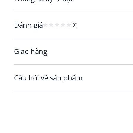
Đánh giá
(0)
Giao hàng
Câu hỏi về sản phẩm
Khay trang trí SKULTORP sở hữu chất liệu bền 
Sản phẩm được làm từ thuỷ tinh chất lượng cao, 
các mục trang trí bên trong. Chất liệu thuỷ tinh 
với nhiều phong cách nội thất.
Với chất liệu thuỷ tinh chịu lực, khay trang trí 
thời gian.