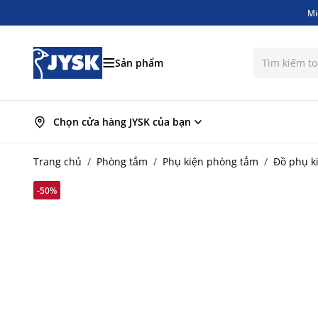
Mi
Bỏ qua nội dung
Mi
Sản phẩm
Chọn cửa hàng JYSK của bạn
Trang chủ
/
Phòng tắm
/
Phụ kiện phòng tắm
/
Đồ phụ k
-50%