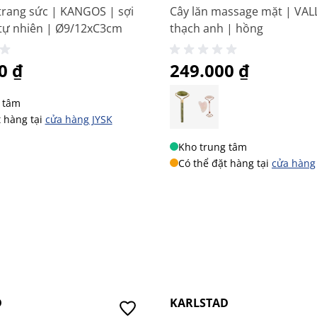
trang sức | KANGOS | sợi
Cây lăn massage mặt | VAL
 tự nhiên | Ø9/12xC3cm
thạch anh | hồng
0 ₫
249.000 ₫
 tâm
t hàng tại
cửa hàng JYSK
Kho trung tâm
Có thể đặt hàng tại
cửa hàng
Mua 2 Giảm 29K
D
KARLSTAD