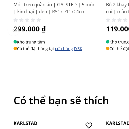
LIÊN HỆ NGAY ĐỂ ĐƯỢC TƯ VẤN
Móc treo quần áo | GALSTED | 5 móc
Bộ 2 khay 
Hotline: 0904 63 60 63
| kim loại | đen | R51xD11xC4cm
cói | màu
Facebook:
JYSK Việt Nam
Email: ecom@jysk.vn
299.000 ₫
119.00
Kho trung tâm
Kho trung
Có thể đặt hàng tại
cửa hàng JYSK
Có thể đặ
Có thể bạn sẽ thích
Mua 2 Giảm 29K
-20%
KARLSTAD
KARLSTA