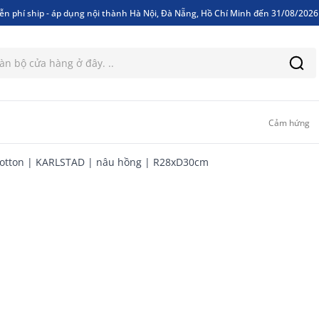
ễn phí ship - áp dụng nội thành Hà Nội, Đà Nẵng, Hồ Chí Minh đến 31/08/202
ễn phí ship - áp dụng nội thành Hà Nội, Đà Nẵng, Hồ Chí Minh đến 31/08/202
Cảm hứng
otton | KARLSTAD | nâu hồng | R28xD30cm