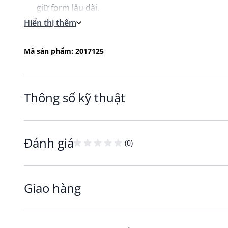
giữ form lâu dài.
Dù giặt tay hay giặt máy, khăn vẫn không bị xơ, 
Hiển thị thêm
trình sử dụng.
Mã sản phẩm: 2017125
Thông số kỹ thuật
Đánh giá
(0)
Giao hàng
Thấm hút vượt trội – Dễ dàng sử dụng