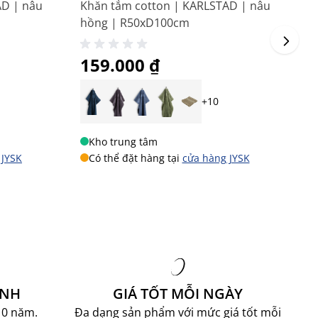
AD | nâu
Khăn tắm cotton | KARLSTAD | nâu
K
hồng | R50xD100cm
R
159.000 ₫
2
+10
Kho trung tâm
 JYSK
Có thể đặt hàng tại
cửa hàng JYSK
ÀNH
GIÁ TỐT MỖI NGÀY
10 năm.
Đa dạng sản phẩm với mức giá tốt mỗi