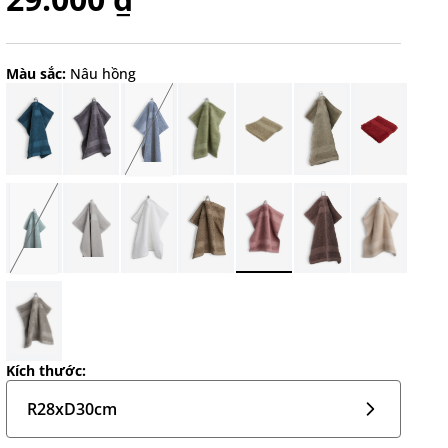
Màu sắc:
Nâu hồng
Kích thước:
R28xD30cm