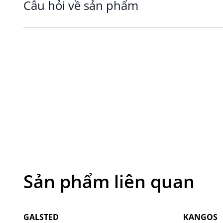
Câu hỏi về sản phẩm
Với 100% cotton tự nhiên, khăn có khả năng thấm 
tắm.
Thiết kế thêm khoen tròn tiện lợi, dễ dàng treo 
Sản phẩm phù hợp cho nhiều nhu cầu: dùng tại nhà
Đa dạng màu sắc & kích thước
Bộ sưu tập khăn cotton KARLSTAD có nhiều màu sắ
đích sử dụng:
Khăn mặt cotton KARLSTAD 28x30 cm
Khăn tắm cotton KARLSTAD 40x60 cm
Khăn tắm cotton KARLSTAD 50x100 cm
Khăn tắm cotton KARLSTAD 70x140 cm
Khăn tắm cotton KARLSTAD chất lượng được đảm bả
phong cách Bắc Âu đến từ Đan Mạch. Với hệ thống
Sản phẩm liên quan
lợi, JYSK mang đến cho bạn trải nghiệm mua sắm 
ngay khăn tắm cotton KARLSTAD mềm mại, bền đẹp 
Giá tốt
Giá tốt
mỗi ngày.
GALSTED
KANGOS