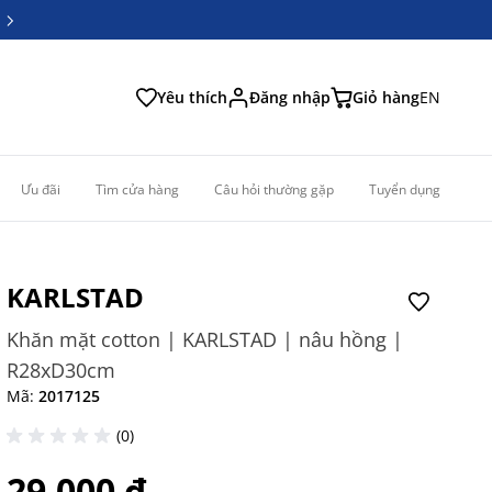
6
6
Yêu thích
Đăng nhập
Giỏ hàng
EN
Ưu đãi
Tìm cửa hàng
Câu hỏi thường gặp
Tuyển dụng
KARLSTAD
Khăn mặt cotton | KARLSTAD | nâu hồng |
R28xD30cm
Mã:
2017125
(0)
29.000 ₫