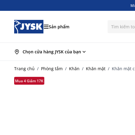
Mi
Bỏ qua nội dung
Mi
Sản phẩm
Chọn cửa hàng JYSK của bạn
Trang chủ
/
Phòng tắm
/
Khăn
/
Khăn mặt
/
Khăn mặt c
Mua 4 Giảm 17K