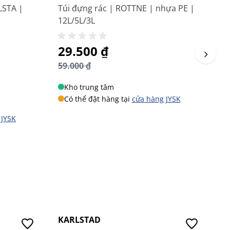
LSTA |
Túi đựng rác | ROTTNE | nhựa PE |
K
12L/5L/3L
t
R
Giá đặc biệt
29.500 ₫
G
6
59.000 ₫
1
Kho trung tâm
Có thể đặt hàng tại
cửa hàng JYSK
 JYSK
Mua 2 Giảm 59K
KARLSTAD
U