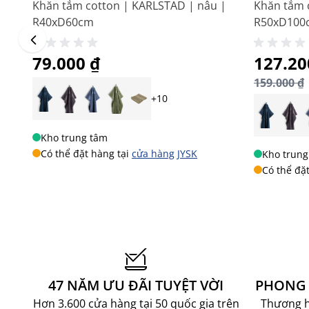
Khăn tắm cotton | KARLSTAD | nâu |
Khăn tắm 
R40xD60cm
R50xD100
79.000 ₫
Giá đặc 
127.20
159.000 ₫
+10
Kho trung tâm
Có thể đặt hàng tại
cửa hàng JYSK
Kho trung
Có thể đặ
47 NĂM ƯU ĐÃI TUYỆT VỜI
PHONG 
Hơn 3.600 cửa hàng tại 50 quốc gia trên
Thương hi