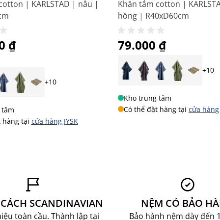
cotton | KARLSTAD | nâu |
Khăn tắm cotton | KARLST
cm
hồng | R40xD60cm
biệt
0 ₫
79.000 ₫
+10
+10
Kho trung tâm
Có thể đặt hàng tại
cửa hàng
 tâm
t hàng tại
cửa hàng JYSK
CÁCH SCANDINAVIAN
NỆM CÓ BẢO H
ệu toàn cầu. Thành lập tại
Bảo hành nệm dày đến 