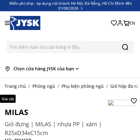
Miễn phí ship - áp dụng nội thành Hà Nội, Đà Nẵng, Hồ Chí Minh đến
31/08/2026
Bỏ qua nội dung
Miễn phí ship - áp dụng nội thành Hà Nội, Đà Nẵng, Hồ Chí Minh đến
31/08/2026
EN
Chọn cửa hàng JYSK của bạn
Trang chủ
/
Phòng ngủ
/
Phụ kiện phòng ngủ
/
Giỏ hộp đa n
Giá tốt
MILAS
Giỏ đựng | MILAS | nhựa PP | xám |
R25xD34xC15cm