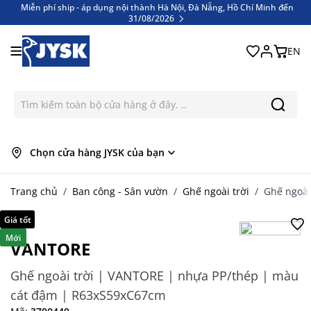
Miễn phí ship - áp dụng nội thành Hà Nội, Đà Nẵng, Hồ Chí Minh đến
31/08/2026
Miễn phí ship - áp dụng nội thành Hà Nội, Đà Nẵng, Hồ Chí Minh đến
Bỏ qua nội dung
31/08/2026
EN
Chọn cửa hàng JYSK của bạn
Trang chủ
/
Ban công - Sân vườn
/
Ghế ngoài trời
/
Ghế ngoài
Giá tốt
Mới
VANTORE
Ghế ngoài trời | VANTORE | nhựa PP/thép | màu
cát đậm | R63xS59xC67cm