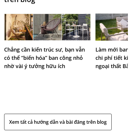
Tính năng chống UV (UV-protected) giúp vật liệu
hạn chế bị ảnh hưởng bởi tia cực tím từ ánh
nắng mặt trời trong quá trình sử dụng ngoài
trời, đồng thời hỗ trợ hạn chế phai màu, giảm
tác động của nắng lên bề mặt và duy trì độ hoàn
thiện của sản phẩm theo thời gian.
Ghế được kiểm định tải trọng lên đến 110 kg.
Chẳng cần kiến trúc sư, bạn vẫn
Làm mới ban 
Kích thước ghế rộng 58 cm, cao 81 cm, sâu 54
có thể “biến hóa” ban công nhỏ
chi phí tiết k
cm; chiều cao mặt ngồi 46 cm và chiều cao tay
nhờ vài ý tưởng hữu ích
ngoại thất Bắ
vịn 67 cm. Dễ dàng lắp ráp với hướng dẫn chi tiết
đi kèm
Xem tất cả hướng dẫn và bài đăng trên blog