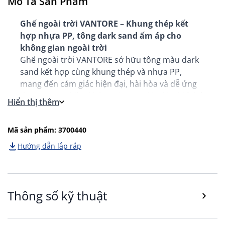
Mô Tả Sản Phẩm
Ghế ngoài trời VANTORE – Khung thép kết
hợp nhựa PP, tông dark sand ấm áp cho
không gian ngoài trời
Ghế ngoài trời VANTORE sở hữu tông màu dark
sand kết hợp cùng khung thép và nhựa PP,
mang đến cảm giác hiện đại, hài hòa và dễ ứng
dụng trong nhiều không gian ngoài trời. Thiết kế
Hiển thị thêm
phù hợp cho ban công, sân vườn hoặc khu vực
cà phê ngoài trời theo phong cách tối giản và ấm
Mã sản phẩm: 3700440
áp.
Hướng dẵn lắp rắp
Thông số kỹ thuật