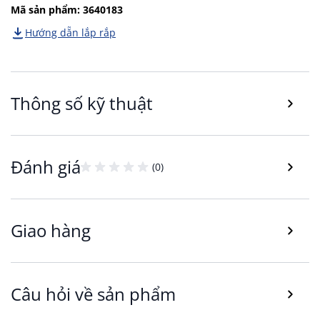
Mã sản phẩm: 3640183
Đệm và vải bọc:
Ghế bọc vải polyester mềm
Hướng dẵn lắp rắp
mại, đường may tinh tế, mang lại sự êm ái, thoải
mái, hạn chế xẹp lún sau thời gian dài sử dụng.
Thông số kỹ thuật
Đánh giá
(0)
Giao hàng
Hỗ trợ cổ và lưng:
Trang bị gối tựa cổ và gối
thắt lưng có thể tháo rời hoặc điều chỉnh linh
Câu hỏi về sản phẩm
hoạt, nâng đỡ tư thế ngồi chuẩn, giảm mỏi khi