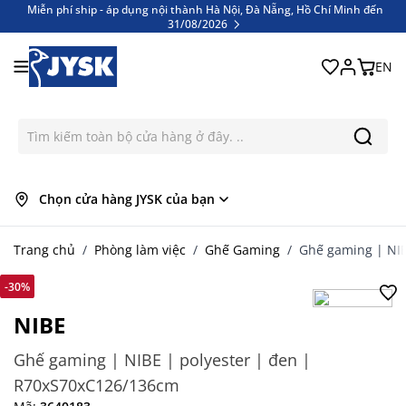
Miễn phí ship - áp dụng nội thành Hà Nội, Đà Nẵng, Hồ Chí Minh đến
31/08/2026
Bỏ qua nội dung
Miễn phí ship - áp dụng nội thành Hà Nội, Đà Nẵng, Hồ Chí Minh đến
31/08/2026
EN
Chọn cửa hàng JYSK của bạn
Trang chủ
/
Phòng làm việc
/
Ghế Gaming
/
Ghế gaming | NIB
-30%
NIBE
Ghế gaming | NIBE | polyester | đen |
R70xS70xC126/136cm