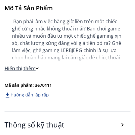
Mô Tả Sản Phẩm
Bạn phải làm việc hàng giờ liền trên một chiếc
ghế cứng nhắc không thoải mái? Bạn chơi game
nhiều và muốn đầu tư một chiếc ghế gaming xịn
sò, chất lượng xứng đáng với giá tiền bỏ ra? Ghế
làm việc, ghế gaming LERBJERG chính là sự lựa
chọn hoàn hảo mang lại cảm giác dễ chịu, thoải
mái trong những giờ làm việc, những phút giây
Hiển thị thêm
chơi game thư giãn.
Thiết kế thể thao, cá tính
Mã sản phẩm: 3670111
- Ghế gaming LERBJERG sở hữu diện mạo ấn
Hướng dẵn lắp rắp
tượng và thời trang với tone màu đen phối viền
trắng.
- Kiểu dáng thể thao, cá tính, của ghế gaming
LERBJERG không chỉ phù hợp với các game thủ
Thông số kỹ thuật
trong thế giới eSports mà vẫn có thể ứng dụng