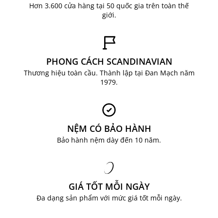
Hơn 3.600 cửa hàng tại 50 quốc gia trên toàn thế
chắc chắn, bền bỉ và thoải mái.
giới.
- Vỏ bọc ghế: Chất liệu da PU bền đẹp, bề mặt
bóng, mịn, bảo vệ ghế khỏi những chất lỏng vô
tình làm đổ lên ghế, dễ dàng làm sạch các vết
PHONG CÁCH SCANDINAVIAN
bụi bẩn chỉ bằng một chiếc khăn mềm. Ngoài ra,
Thương hiệu toàn cầu. Thành lập tại Đan Mạch năm
lớp vỏ bọc bằng da PU và lớp mút ôm sát lưng
1979.
giúp bạn thoải mái hơn khi làm việc, chơi game.
- Với tải trọng lên đến 110 kg cùng với chân kim
loại cứng cáp, bạn hoàn toàn có thể tin tưởng
NỆM CÓ BẢO HÀNH
vào độ chắc chắn, an toàn của ghế làm việc
Bảo hành nệm dày đến 10 năm.
LERBJERG
GIÁ TỐT MỖI NGÀY
Đa dạng sản phẩm với mức giá tốt mỗi ngày.