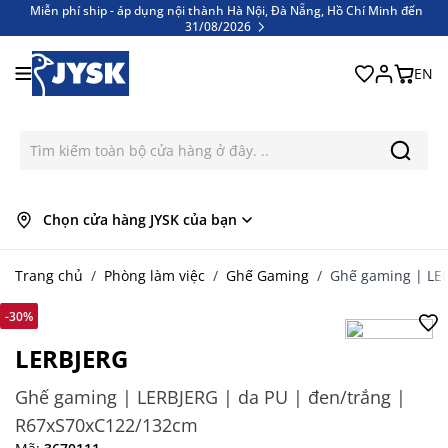
Miễn phí ship - áp dụng nội thành Hà Nội, Đà Nẵng, Hồ Chí Minh đến
31/08/2026
Bỏ qua nội dung
Miễn phí ship - áp dụng nội thành Hà Nội, Đà Nẵng, Hồ Chí Minh đến
31/08/2026
EN
Chọn cửa hàng JYSK của bạn
Trang chủ
/
Phòng làm việc
/
Ghế Gaming
/
Ghế gaming | LE
-30%
LERBJERG
Ghế gaming | LERBJERG | da PU | đen/trắng |
R67xS70xC122/132cm