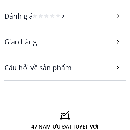
trong không gian văn phòng.
- Cấu trúc và phong cách nổi bật của ghế gaming
Đánh giá
(0)
LERBJERG dễ dàng làm bạn trở nên nổi bật trong
những buổi tụ tập chơi game cùng bạn bè.
Giao hàng
Câu hỏi về sản phẩm
Chất liệu cao cấp, kết cấu chắc chắn, an toàn
- Ghế làm việc, gaming LAMDRUP được cấu tạo
47 NĂM ƯU ĐÃI TUYỆT VỜI
từ kim loại và nhựa PP (Polypropylene) tạo sự