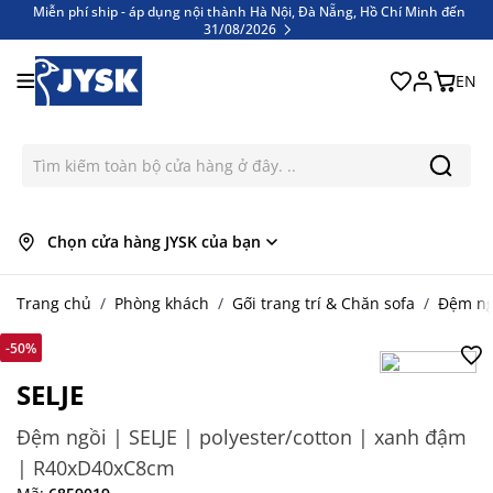
Miễn phí ship - áp dụng nội thành Hà Nội, Đà Nẵng, Hồ Chí Minh đến
31/08/2026
Bỏ qua nội dung
Miễn phí ship - áp dụng nội thành Hà Nội, Đà Nẵng, Hồ Chí Minh đến
31/08/2026
EN
Chọn cửa hàng JYSK của bạn
Trang chủ
/
Phòng khách
/
Gối trang trí & Chăn sofa
/
Đệm ng
-50%
SELJE
Đệm ngồi | SELJE | polyester/cotton | xanh đậm
| R40xD40xC8cm