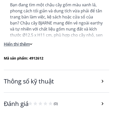
Bạn đang tìm một chậu cây gốm màu xanh lá,
phong cách tối giản và dung tích vừa phải để tân
trang bàn làm việc, kệ sách hoặc cửa sổ của
bạn? Chậu cây BJARNE mang đến vẻ ngoài earthy
và tự nhiên với chất liệu gốm nung đất và kích
thước Ø12.5 x H11 cm, phù hợp cho cây nhỏ, sen
đá hoặc các loại cây trong nhà.
Hiển thị thêm
Lợi ích và công năng nổi bật của chậu cây
BJARNE
Mã sản phẩm: 4912612
Chậu gốm màu xanh lá tự nhiên, bề mặt nhẵn
mịn và độ bền cao, giúp tôn lên vẻ xanh của cây
và không gian sống mà không chiếm quá nhiều
diện tích.
Thông số kỹ thuật
Quy cách và kích thước: Ø12.5 cm, cao 11 cm, lý
tưởng cho các cây nhỏ như sen đá, xương rồng
hoặc cây lá nhỏ trang trí bàn làm việc, kệ sách
hoặc cửa sổ.
Đánh giá
(0)
Công năng: dùng làm chậu đựng cây trang trí