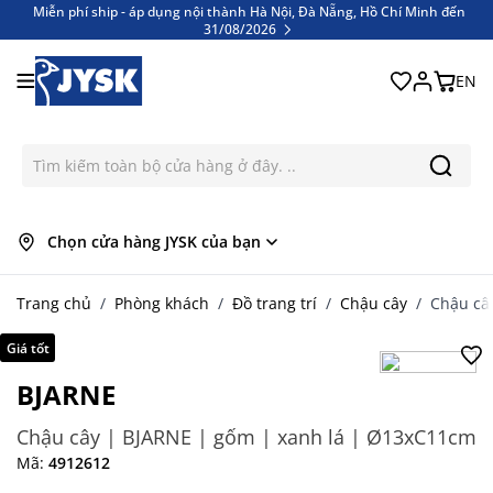
Miễn phí ship - áp dụng nội thành Hà Nội, Đà Nẵng, Hồ Chí Minh đến
31/08/2026
Miễn phí ship - áp dụng nội thành Hà Nội, Đà Nẵng, Hồ Chí Minh đến
Bỏ qua nội dung
31/08/2026
EN
Chọn cửa hàng JYSK của bạn
Trang chủ
/
Phòng khách
/
Đồ trang trí
/
Chậu cây
/
Chậu câ
Giá tốt
BJARNE
Chậu cây | BJARNE | gốm | xanh lá | Ø13xC11cm
Mã:
4912612