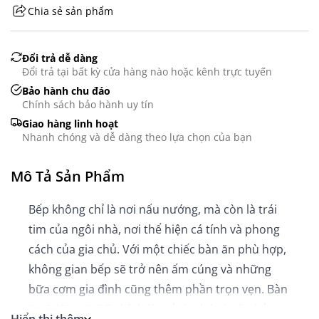
Chia sẻ sản phẩm
GHS07 - Advarsel
Đổi trả dễ dàng
Đổi trả tại bất kỳ cửa hàng nào hoặc kênh trực tuyến
Bảo hành chu đáo
Chính sách bảo hành uy tín
Giao hàng linh hoạt
Nhanh chóng và dễ dàng theo lựa chọn của bạn
Mô Tả Sản Phẩm
B
ếp kh
ông ch
ỉ l
à n
ơi n
ấu n
ư
ớng, m
à còn là trái
tim c
ủa ng
ôi nhà, n
ơi th
ể hiện c
á tính và phong
cách c
ủa gia chủ. Với một chiếc b
àn
ăn ph
ù h
ợp,
kh
ông gian b
ếp sẽ trở n
ên
ấm c
úng và nh
ững
bữa c
ơm gia đ
ình c
ũng th
êm ph
ần trọn vẹn. B
àn
ăn SKOVLUNDE ch
ính là m
ảnh gh
ép hoàn h
ảo,