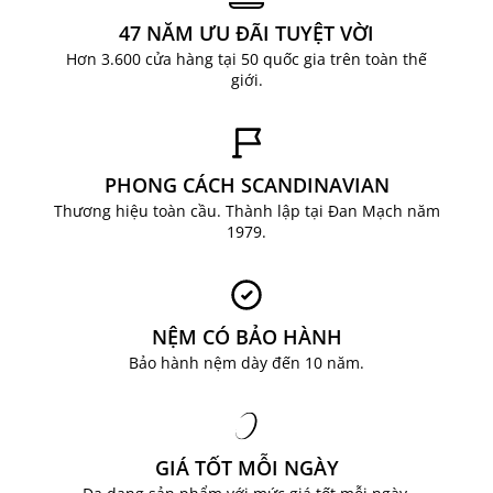
showroom ho
ặc mua sắm trực tuyến tại JYSK.vn
47 NĂM ƯU ĐÃI TUYỆT VỜI
đ
ể sở hữu ngay chiếc b
àn
ăn SKOVLUNDE v
à
Hơn 3.600 cửa hàng tại 50 quốc gia trên toàn thế
giới.
nhi
ều sản phẩm nội thất
đ
ẹp kh
ác, ki
ến tạo một
kh
ông gian s
ống m
ơ ư
ớc cho gia
đ
ình b
ạn.
LIÊN HỆ NGAY ĐỂ ĐƯỢC TƯ VẤN
PHONG CÁCH SCANDINAVIAN
Hotline: 0904 63 60 63
Thương hiệu toàn cầu. Thành lập tại Đan Mạch năm
Facebook:
JYSK Việt Nam
1979.
Email: ecom@jysk.vn
NỆM CÓ BẢO HÀNH
Bảo hành nệm dày đến 10 năm.
GIÁ TỐT MỖI NGÀY