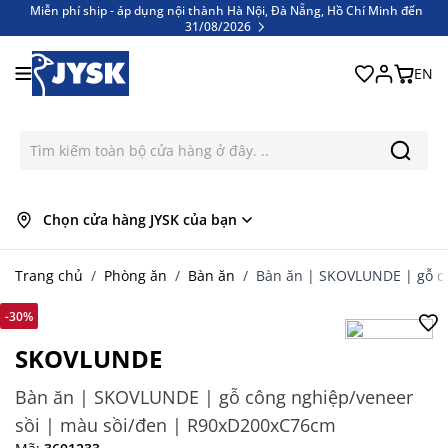
Miễn phí ship - áp dụng nội thành Hà Nội, Đà Nẵng, Hồ Chí Minh đến
31/08/2026
Bỏ qua nội dung
Miễn phí ship - áp dụng nội thành Hà Nội, Đà Nẵng, Hồ Chí Minh đến
31/08/2026
EN
Chọn cửa hàng JYSK của bạn
Trang chủ
/
Phòng ăn
/
Bàn ăn
/
Bàn ăn | SKOVLUNDE | gỗ c
-30%
SKOVLUNDE
Bàn ăn | SKOVLUNDE | gỗ công nghiệp/veneer
sồi | màu sồi/đen | R90xD200xC76cm